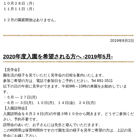
１０月２８日（月）
１１月１１日（月）
１２月の園庭開放はありません。
2019年8月2日
2020年度入園を希望される方へ -2019年5月-
【見学会】
園生活の様子を見ていただく見学会の日程を案内いたします。
参加ご希望の方は、電話で参加日をご予約ください。Tel 891-3511
以下の日の午前に見学ができます。午前9時～10時の来園をお勧めしていま
す。
・５月 — ２７日(月)
・６月 — ３日(月)、１０日(月)、１４日(金)、２４日(月)
【入園説明会】
入園説明会を６月２４日(月)の午後３時１０分から開きます。どうぞご参加くだ
さい。予約不要です。
説明会のあいだ、お子さんには先生と遊んでいただきます。
この時間帯は保育時間外ですので園生活の様子を見学ご希望の方は、上記の見
学会にお越し下さい。